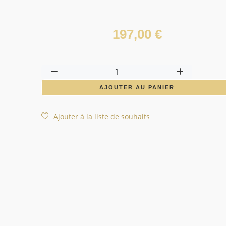
197,00
€
quantité
de
AJOUTER AU PANIER
Golden
Revive
Ajouter à la liste de souhaits