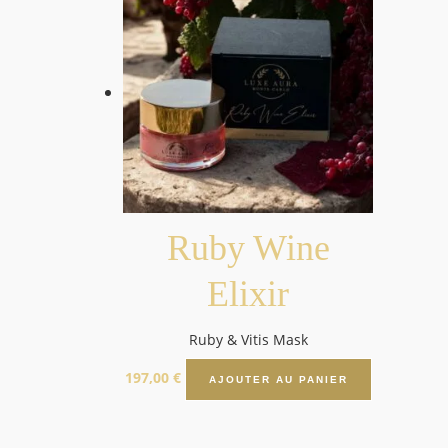
Ruby Wine
Elixir
Ruby & Vitis Mask
50 ml
197,00
€
AJOUTER AU PANIER