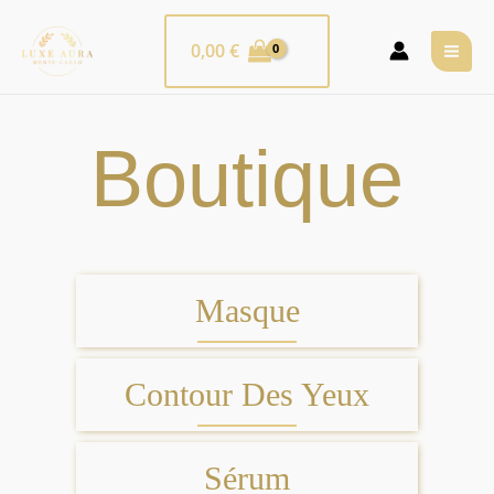
Aller
ME
au
0,00
€
PRI
contenu
Boutique
Masque
Contour Des Yeux
Sérum