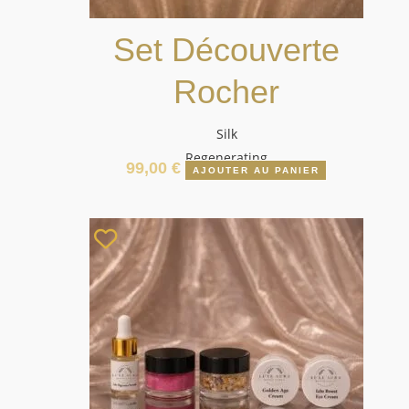
Set Découverte
Rocher
Silk
Regenerating
99,00
€
AJOUTER AU PANIER