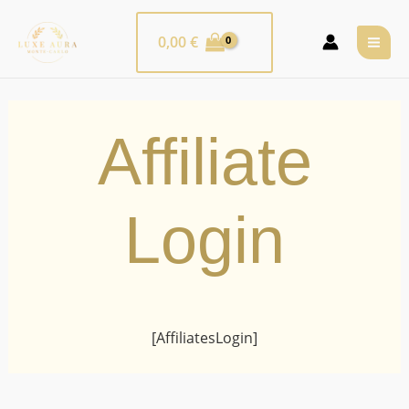
Aller
MA
au
0,00
€
ME
contenu
Affiliate
Login
[AffiliatesLogin]